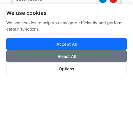
We use cookies
Casandrino
33°
33°
We use cookies to help you navigate efficiently and perform
certain functions.
Arzano
33°
33°
Accept All
Reject All
Melito Di Napoli
33°
33°
Options
Effemeridi
Milano
🌅
06:14
Alba
🌇
20:43
Tramonto
🌘
🌘 Calante
Luna