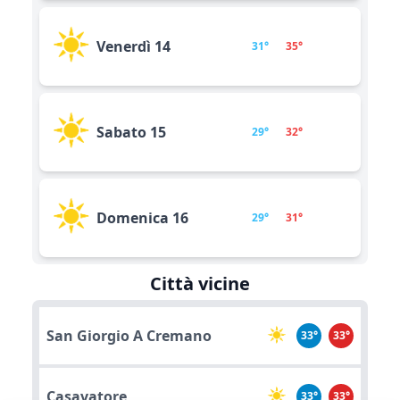
Venerdì 14
31°
35°
Sabato 15
29°
32°
Domenica 16
29°
31°
Città vicine
San Giorgio A Cremano
33°
33°
Casavatore
33°
33°