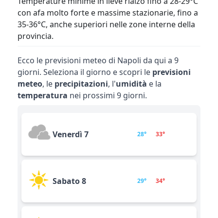
Temperature minime in lieve rialzo fino a 28-29°C
con afa molto forte e massime stazionarie, fino a
35-36°C, anche superiori nelle zone interne della
provincia.
Ecco le previsioni meteo di Napoli da qui a 9
giorni. Seleziona il giorno e scopri le
previsioni
meteo
, le
precipitazioni
, l'
umidità
e la
temperatura
nei prossimi 9 giorni.
Venerdì 7
28°
33°
Sabato 8
29°
34°