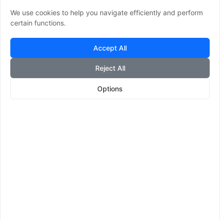
Ogni richiesta di iscrizione ai servizi è verificata
We use cookies to help you navigate efficiently and perform
da Meteo
UP
tramite un sistema che richiede
certain functions.
una successiva conferma da parte di chi ha
richiesto l'abbonamento (double opt-in) tesa a
Accept All
verificare che la persona che ha inoltrato la
iscrizione sia la vera titolare dell'indirizzo e-mail
Reject All
da abbonare.
Options
Cancellazione dai servizi e-mail
Ogni messaggio da noi inviato su Tua richiesta
via e-mail contiene il link per cancellarTi dal
servizio in oggetto. Gli utenti che desiderano
essere cancellati definitivamente dai nostri
archivi eliminando la possibilità di iscriversi o
essere iscritti da terzi in futuro, possono farne
espressa richiesta a info@meteoup.it.
Newsletter MeteoUP
Nome