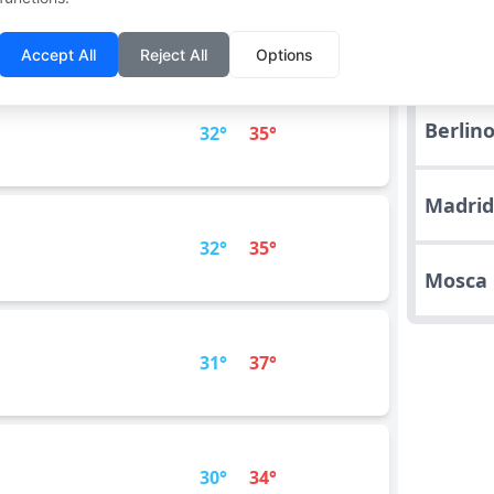
32°
34°
Parigi
Accept All
Reject All
Options
Berlin
32°
35°
Madri
32°
35°
Mosca
31°
37°
30°
34°