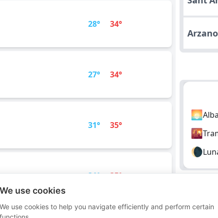
Sant'A
28°
34°
Arzan
27°
34°
🌅
Alb
31°
35°
🌇
Tra
🌘
Lun
31°
35°
We use cookies
We use cookies to help you navigate efficiently and perform certain
Londr
functions.