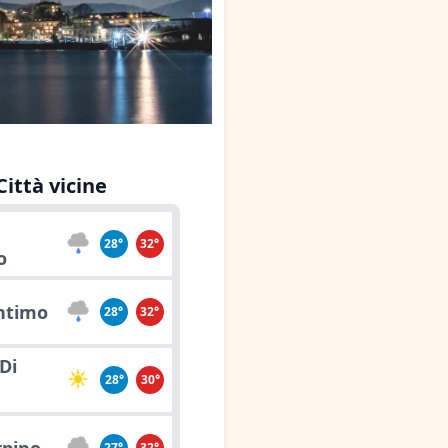
Città vicine
28°
32°
o
ntimo
28°
32°
Di
28°
30°
27°
32°