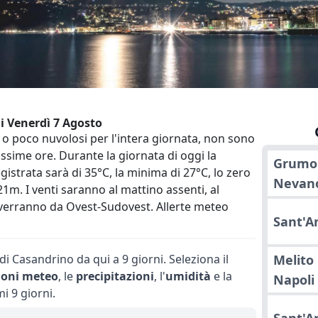
i Venerdì 7 Agosto
i o poco nuvolosi per l'intera giornata, non sono
ssime ore. Durante la giornata di oggi la
Grumo
strata sarà di 35°C, la minima di 27°C, lo zero
Nevan
21m. I venti saranno al mattino assenti, al
verranno da Ovest-Sudovest. Allerte meteo
Sant'A
di Casandrino da qui a 9 giorni. Seleziona il
Melito 
ioni meteo
, le
precipitazioni
, l'
umidità
e la
Napoli
i 9 giorni.