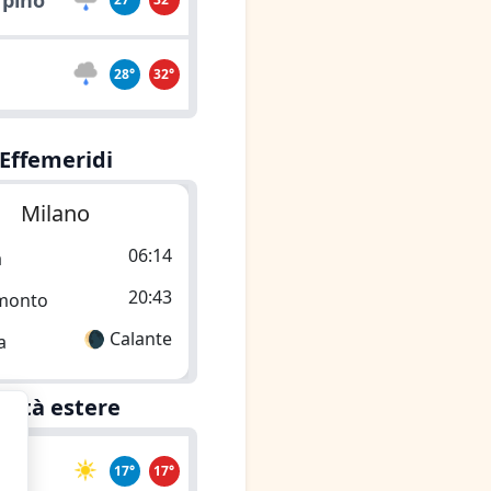
rpino
o
28°
32°
Effemeridi
Milano
06:14
a
20:43
monto
🌘 Calante
a
Città estere
a
17°
17°