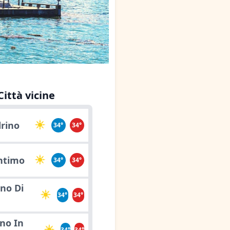
Città vicine
rino
34°
34°
ntimo
34°
34°
no Di
34°
34°
ano In
34°
34°