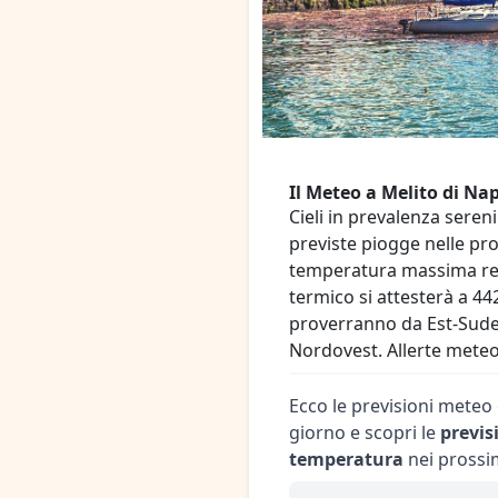
Il Meteo a Melito di Na
Cieli in prevalenza seren
previste piogge nelle pro
temperatura massima regi
termico si attesterà a 44
proverranno da Est-Sude
Nordovest. Allerte meteo 
Ecco le previsioni meteo d
giorno e scopri le
previs
temperatura
nei prossim