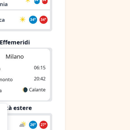
nia
cca
34°
34°
Effemeridi
Milano
06:15
a
20:42
monto
🌘 Calante
a
Città estere
a
26°
27°