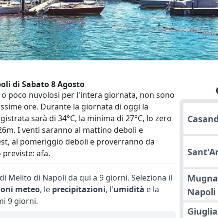
poli di Sabato 8 Agosto
i o poco nuvolosi per l'intera giornata, non sono
ssime ore. Durante la giornata di oggi la
strata sarà di 34°C, la minima di 27°C, lo zero
Casand
26m. I venti saranno al mattino deboli e
st, al pomeriggio deboli e proverranno da
Sant'A
previste: afa.
i Melito di Napoli da qui a 9 giorni. Seleziona il
Mugna
ioni meteo
, le
precipitazioni
, l'
umidità
e la
Napoli
i 9 giorni.
Giugli