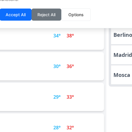
31°
36°
Parigi
Accept All
Reject All
Options
Berlin
34°
38°
Madri
30°
36°
Mosca
29°
33°
28°
32°