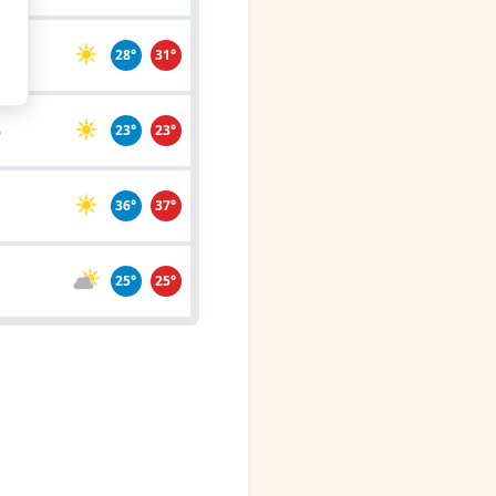
28°
31°
o
23°
23°
d
36°
37°
25°
25°