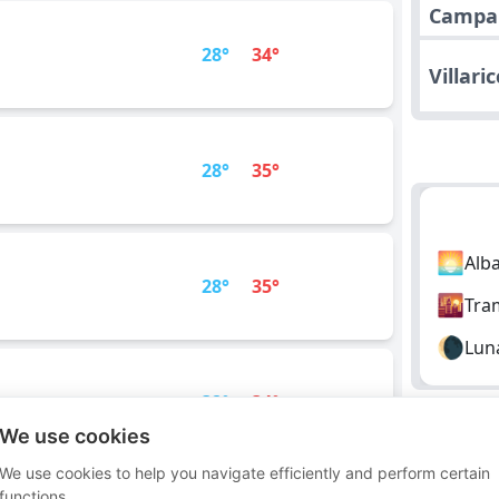
Campa
28°
34°
Villari
28°
35°
🌅
Alb
28°
35°
🌇
Tra
🌘
Lun
32°
34°
We use cookies
We use cookies to help you navigate efficiently and perform certain
Londr
functions.