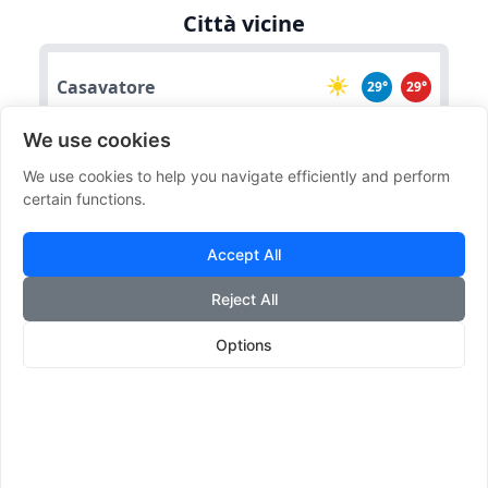
Città vicine
Casavatore
29°
29°
We use cookies
Grumo Nevano
29°
29°
We use cookies to help you navigate efficiently and perform
certain functions.
Frattamaggiore
29°
29°
Accept All
Reject All
Casoria
29°
29°
Options
Casandrino
28°
28°
Effemeridi