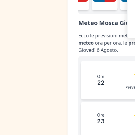
Meteo Mosca Giove
Ecco le previsioni meteo 
meteo
ora per ora, le
pr
Giovedì 6 Agosto.
Ore
22
Prev
Ore
23