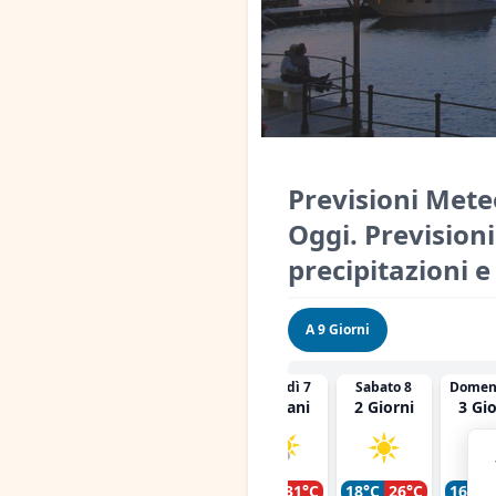
Previsioni Mete
Oggi. Prevision
precipitazioni 
A 9 Giorni
Giovedì 6
Venerdì 7
Sabato 8
Domeni
Oggi
Domani
2 Giorni
3 Gio
22°C
23°C
20°C
31°C
18°C
26°C
16°C