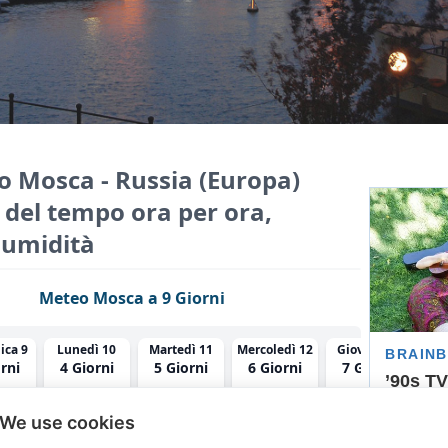
o Mosca - Russia (Europa)
i del tempo ora per ora,
e umidità
Meteo Mosca a 9 Giorni
ca 9
Lunedì 10
Martedì 11
Mercoledì 12
Giovedì 13
Ve
rni
4 Giorni
5 Giorni
6 Giorni
7 Giorni
8
We use cookies
23°C
15°C
23°C
16°C
25°C
16°C
21°C
13°C
18°C
12