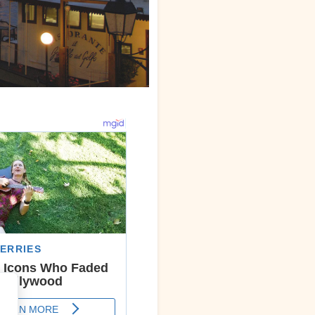
nerdì 14
 Giorni
°C
17°C