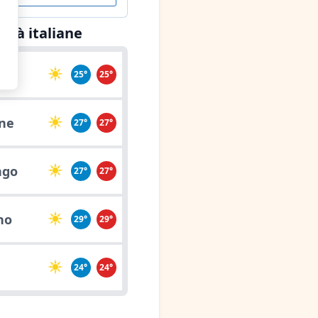
ittà italiane
ia
25°
25°
ne
27°
27°
ngo
27°
27°
no
29°
29°
24°
24°