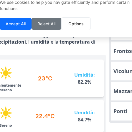
We use cookies to help you navigate efficiently and perform certain
functions.
C
dì 6 Agosto
Accept All
Reject All
Options
Salugg
di Mosca - Russia Oggi. Scopri le
previsioni
ecipitazioni
, l'
umidità
e la
temperatura
di
Fronto
Vicolu
Umidità:
23°C
82.2%
alentemente
sereno
Mazza
Ponti
Umidità:
22.4°C
84.7%
Sereno