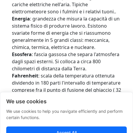
cariche elettriche nell'aria. Tipiche
elettrometeore sono i fulmini e i relativi tuoni..
Energia
: grandezza che misura la capacità di un
sistema fisico di produrre lavoro. Esistono
svariate forme di energia che si riassumono
generalmente in 5 grandi classi: meccanica,
chimica, termica, elettrica e nucleare.
Esosfera
: fascia gassosa che separa l'atmosfera
dagli spazi esterni. Si colloca a circa 800
chilometri di distanza dalla Terra.
Fahrenheit
: scala della temperatura ottenuta
dividendo in 180 parti l'intervallo di temperature
comprese fra il punto di fusione del ghiaccio ( 32
gradi Fahrenheit ) e quello di ebollizione
We use cookies
dell'acqua ( 212 gradi Fahrenheit ). Fu ideata nel
1709 dal fisico tedesco Gabriel Daniel
We use cookies to help you navigate efficiently and perform
certain functions.
Fahrenheit.
Fronte
: linea di scontro fra due masse d'aria che
hAanno caratteristiche fisiche diverse.
Accept All