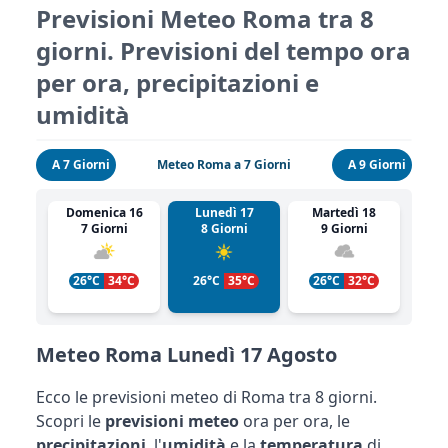
Previsioni Meteo Roma tra 8
giorni. Previsioni del tempo ora
per ora, precipitazioni e
umidità
A 7 Giorni
Meteo Roma a 7 Giorni
A 9 Giorni
Domenica 16
Lunedì 17
Martedì 18
7 Giorni
8 Giorni
9 Giorni
26°C
34°C
26°C
35°C
26°C
32°C
Meteo Roma Lunedì 17 Agosto
Ecco le previsioni meteo di Roma tra 8 giorni.
Scopri le
previsioni meteo
ora per ora, le
precipitazioni
, l'
umidità
e la
temperatura
di