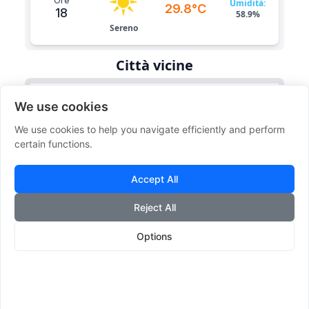
Ore
Umidità:
29.8°C
18
58.9%
Sereno
Città vicine
Ciampino
28°
37°
We use cookies
We use cookies to help you navigate efficiently and perform
certain functions.
Riano
25°
37°
Accept All
Fonte Nuova
26°
38°
Reject All
Options
Sacrofano
26°
36°
Castelnuovo Di Porto
25°
37°