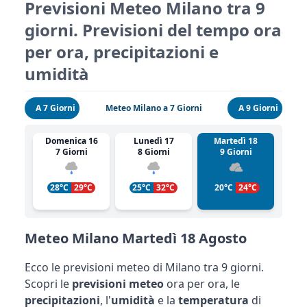
Previsioni Meteo Milano tra 9
giorni. Previsioni del tempo ora
per ora, precipitazioni e
umidità
A 7 Giorni
Meteo Milano a 7 Giorni
A 9 Giorni
Domenica 16
Lunedì 17
Martedì 18
7 Giorni
8 Giorni
9 Giorni
28°C
29°C
25°C
32°C
20°C
24°C
Meteo Milano Martedì 18 Agosto
Ecco le previsioni meteo di Milano tra 9 giorni.
Scopri le
previsioni meteo
ora per ora, le
precipitazioni
, l'
umidità
e la
temperatura
di