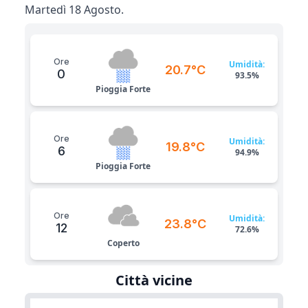
Martedì 18 Agosto.
Ore
Umidità:
20.7°C
0
93.5%
Pioggia Forte
Ore
Umidità:
19.8°C
6
94.9%
Pioggia Forte
Ore
Umidità:
23.8°C
12
72.6%
Coperto
Città vicine