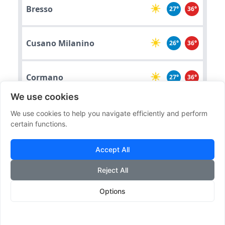
Bresso
27°
36°
Cusano Milanino
26°
36°
Cormano
27°
36°
We use cookies
Cesano Boscone
25°
35°
We use cookies to help you navigate efficiently and perform
certain functions.
Opera
25°
35°
Accept All
Reject All
Options