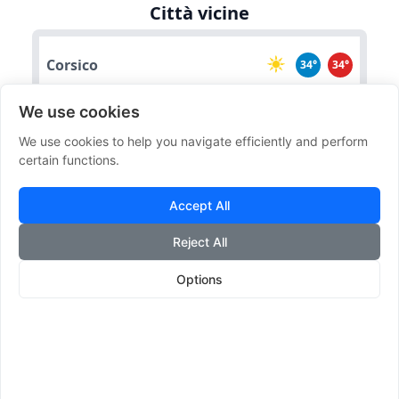
Città vicine
Corsico
34°
34°
We use cookies
Buccinasco
34°
34°
We use cookies to help you navigate efficiently and perform
certain functions.
Trezzano Sul Naviglio
34°
34°
Accept All
Reject All
Assago
34°
34°
Options
Cusago
33°
33°
Effemeridi