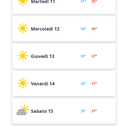
Martedì 11
31°
35°
Mercoledì 12
34°
36°
Giovedì 13
35°
37°
Venerdì 14
32°
37°
Sabato 15
35°
37°