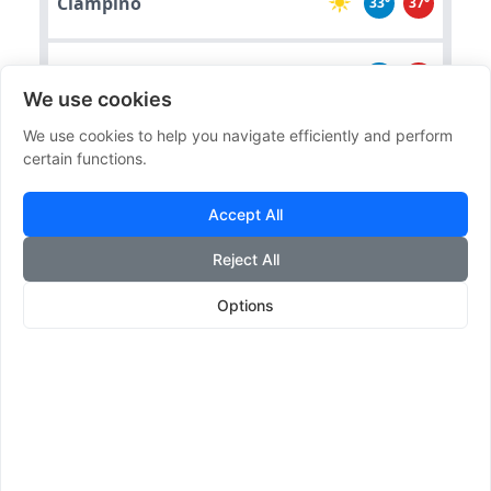
Ciampino
33°
37°
Riano
33°
38°
We use cookies
We use cookies to help you navigate efficiently and perform
Fonte Nuova
33°
38°
certain functions.
Accept All
Sacrofano
33°
37°
Reject All
Castelnuovo Di Porto
33°
38°
Options
Effemeridi
Milano
🌅
06:13
Alba