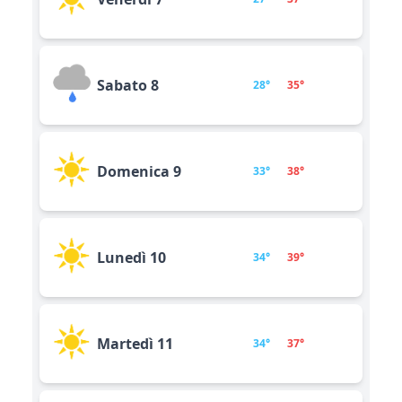
Sabato 8
28°
35°
Domenica 9
33°
38°
Lunedì 10
34°
39°
Martedì 11
34°
37°