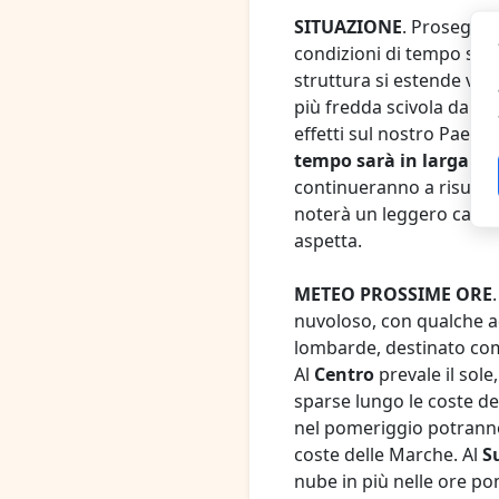
SITUAZIONE
. Prosegue 
condizioni di tempo stabi
struttura si estende ve
più fredda scivola dall’E
effetti sul nostro Paese 
tempo sarà in larga pa
continueranno a risultare
noterà un leggero calo s
aspetta.
METEO PROSSIME ORE
nuvoloso, con qualche a
lombarde, destinato comu
Al
Centro
prevale il sol
sparse lungo le coste de
nel pomeriggio potrann
coste delle Marche. Al
S
nube in più nelle ore po