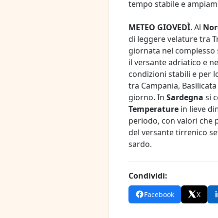
tempo stabile e ampiam
METEO GIOVEDÌ
. Al
Nor
di leggere velature tra T
giornata nel complesso 
il versante adriatico e n
condizioni stabili e per
tra Campania, Basilicata 
giorno. In
Sardegna
si c
Temperature
in lieve d
periodo, con valori che 
del versante tirrenico se
sardo.
Condividi:
Facebook
X