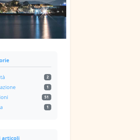
orie
ità
2
gazione
1
ioni
51
za
1
 articoli