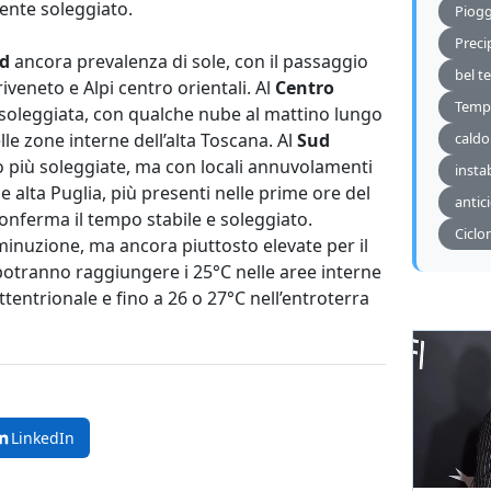
ente soleggiato.
Piog
Preci
d
ancora prevalenza di sole, con il passaggio
bel 
riveneto e Alpi centro orientali. Al
Centro
Tempe
soleggiata, con qualche nube al mattino lungo
elle zone interne dell’alta Toscana. Al
Sud
caldo
 lo più soleggiate, ma con locali annuvolamenti
insta
e alta Puglia, più presenti nelle prime ore del
antic
onferma il tempo stabile e soleggiato.
Ciclo
iminuzione, ma ancora piuttosto elevate per il
potranno raggiungere i 25°C nelle aree interne
ttentrionale e fino a 26 o 27°C nell’entroterra
LinkedIn