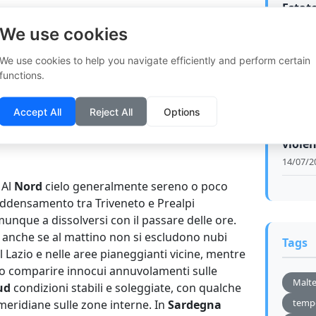
Estate
la presenza dell’anticiclone che mantiene
svolt
We use cookies
le su gran parte d’Italia. Anche se la sua
per i 
rso la Scandinavia e contemporaneamente aria
17/07/2
We use cookies to help you navigate efficiently and perform certain
uropa nordorientale in direzione dei Balcani, gli
functions.
restano limitati.
Per le prossime 48 ore il
Meteo
rte soleggiato
e le temperature
arrivo
Accept All
Reject All
Options
 miti, anche se nella giornata di giovedì si
ma at
u alcune regioni. Vediamo nel dettaglio cosa ci
violen
14/07/2
. Al
Nord
cielo generalmente sereno o poco
ddensamento tra Triveneto e Prealpi
nque a dissolversi con il passare delle ore.
e, anche se al mattino non si escludono nubi
Tags
l Lazio e nelle aree pianeggianti vicine, mentre
o comparire innocui annuvolamenti sulle
Malt
ud
condizioni stabili e soleggiate, con qualche
temp
meridiane sulle zone interne. In
Sardegna