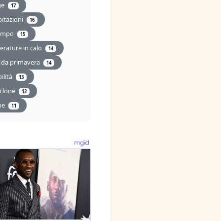
ge
17
pitazioni
16
tempo
15
rature in calo
14
 da primavera
14
bilità
13
iclone
12
ne
11