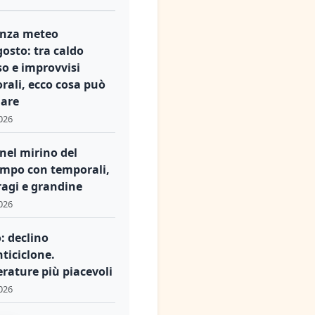
nza meteo
osto: tra caldo
so e improvvisi
rali, ecco cosa può
are
026
 nel mirino del
mpo con temporali,
ragi e grandine
026
: declino
nticiclone.
rature più piacevoli
026