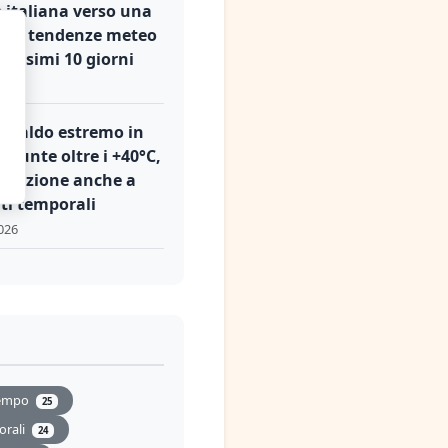
 italiana verso una
a: le tendenze meteo
prossimi 10 giorni
026
, caldo estremo in
: punte oltre i +40°C,
tenzione anche a
ti temporali
026
empo
25
orali
24