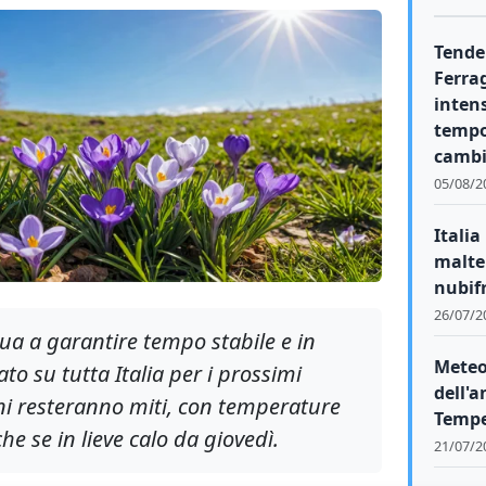
Tende
Ferrag
inten
tempo
cambi
05/08/2
Italia
malte
nubif
26/07/2
nua a garantire tempo stabile e in
Meteo
to su tutta Italia per i prossimi
dell'a
oni resteranno miti, con temperature
Tempe
e se in lieve calo da giovedì.
21/07/2