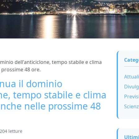
Categ
minio dell'anticiclone, tempo stabile e clima
e prossime 48 ore.
Attual
nua il dominio
Divul
one, tempo stabile e clima
Previs
anche nelle prossime 48
Scien
204 letture
Ultimi